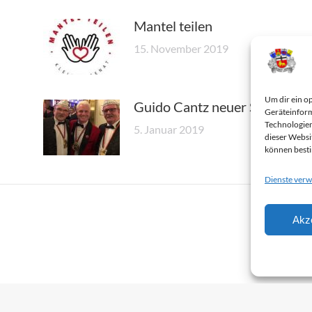
Mantel teilen
15. November 2019
Um dir ein o
Guido Cantz neuer Senator
Geräteinform
Technologien
5. Januar 2019
dieser Websi
können best
Dienste verw
Akz
Impressum
Datenschutzerklärung
Cookie-Richtlinie (EU)
© 2026 | Kleiner Senat e.V.