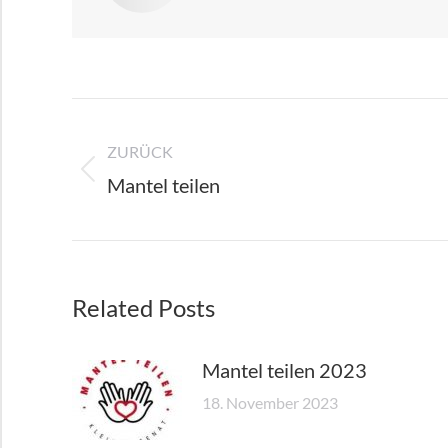
Kommentarnavigation
ZURÜCK
Vorheriger
Mantel teilen
Beitrag:
Related Posts
Mantel teilen 2023
18. November 2023