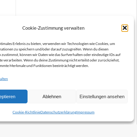
Cookie-Zustimmung verwalten
ptimales Erlebnis zu bieten, verwenden wir Technologien wie Cookies, um
ationen zu speichern und/oder darauf zuzugreifen. Wenn du diesen
 zustimmst, können wir Daten wie das Surfverhalten oder eindeutige IDs auf
te verarbeiten. Wenn du deine Zustimmung nicht erteilst oder zurückziehst,
immte Merkmale und Funktionen beeinträchtigt werden.
alten
eptieren
Ablehnen
Einstellungen ansehen
Cookie-Richtlinie
Datenschutzerklärung
Impressum